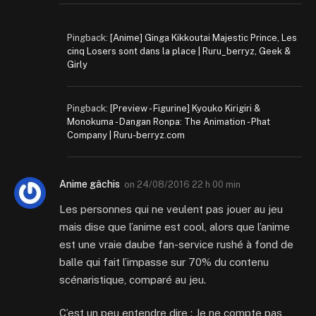
Pingback:
[Anime] Ginga Kikkoutai Majestic Prince, Les
cinq Losers sont dans la place | Ruru_berryz, Geek &
Girly
Pingback:
[Preview - Figurine] Kyouko Kirigiri &
Monokuma - Dangan Ronpa: The Animation - Phat
Company | Ruru-berryz.com
Anime gâchis
on
24/08/2016 22 h 00 min
Les personnes qui ne veulent pas jouer au jeu
mais dise que l’anime est cool, alors que l’anime
est une vraie daube fan-service rushé à fond de
balle qui fait l’impasse sur 70% du contenu
scénaristique, comparé au jeu.
C’est un peu entendre dire : Je ne compte pas