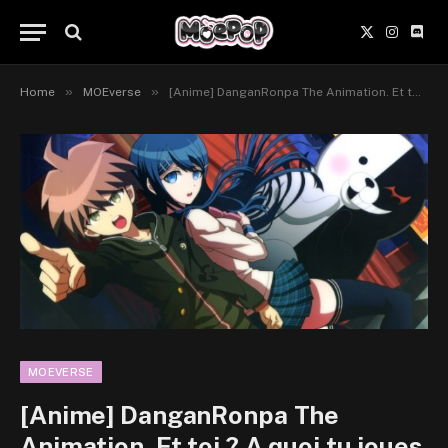
X
Instagr
Disc
(Twitter)
»
»
Home
MOEverse
[Anime] DanganRonpa The Animation. Et toi ? A quoi tu joues ?
MOEVERSE
[Anime] DanganRonpa The
Animation. Et toi ? A quoi tu joues