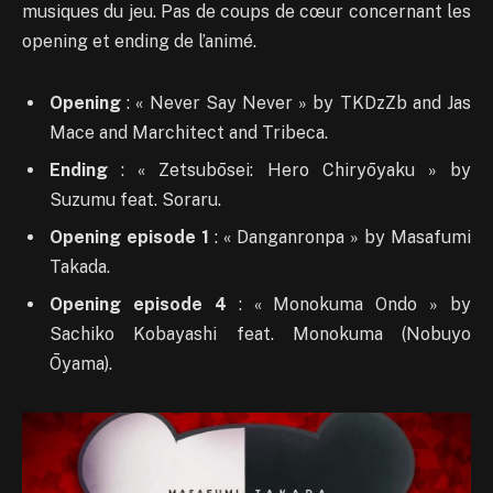
musiques du jeu. Pas de coups de cœur concernant les
opening et ending de l’animé.
Opening
: « Never Say Never » by TKDzZb and Jas
Mace and Marchitect and Tribeca.
Ending
: « Zetsubōsei: Hero Chiryōyaku » by
Suzumu feat. Soraru.
Opening episode 1
: « Danganronpa » by Masafumi
Takada.
Opening episode 4
: « Monokuma Ondo » by
Sachiko Kobayashi feat. Monokuma (Nobuyo
Ōyama).