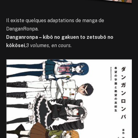
Il existe quelques adaptations de manga de
DanganRonpa.
Danganronpa – kibô no gakuen to zetsubô no
kôkôsei
,
3 volumes, en cours.