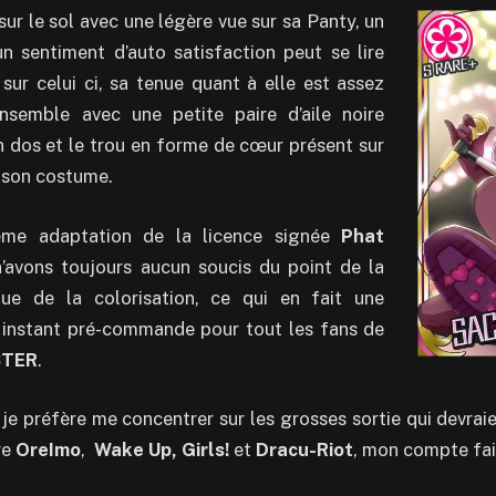
ur le sol avec une légère vue sur sa Panty, un
n sentiment d’auto satisfaction peut se lire
sur celui ci, sa tenue quant à elle est assez
nsemble avec une petite paire d’aile noire
 dos et le trou en forme de cœur présent sur
e son costume.
ème adaptation de la licence signée
Phat
n’avons toujours aucun soucis du point de la
que de la colorisation, ce qui en fait une
e instant pré-commande pour tout les fans de
STER
.
je préfère me concentrer sur les grosses sortie qui devraien
re
OreImo
,
Wake Up, Girls!
et
Dracu-Riot
, mon compte fait