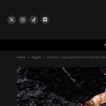
X
Instagram
TikTok
Discord
(Twitter)
»
»
Home
Figure
[Preview – Figurine] Koshimizu Sachiko Sel