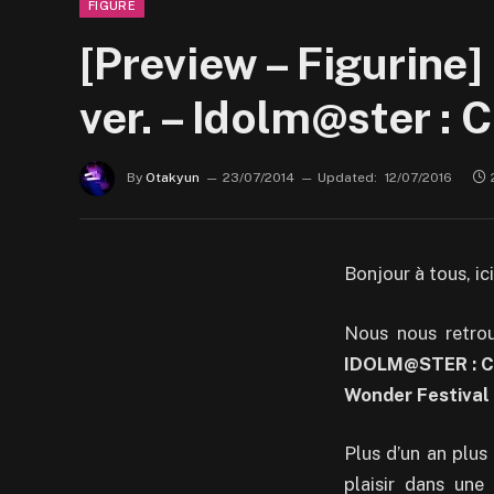
FIGURE
[Preview – Figurine
ver. – Idolm@ster : 
By
Otakyun
23/07/2014
Updated:
12/07/2016
Bonjour à tous, i
Nous nous retrou
IDOLM@STER : Ci
Wonder Festival
Plus d’un an plus
plaisir dans une