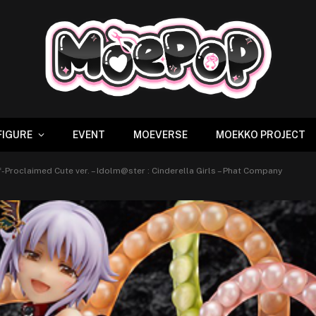
FIGURE
EVENT
MOEVERSE
MOEKKO PROJECT
f-Proclaimed Cute ver. – Idolm@ster : Cinderella Girls – Phat Company