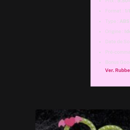
Prix :
9.50
Format :
1
Type :
ABS
Origine :
Id
Date de Sor
Pré-comman
Bonus Good
Ver. Rubbe