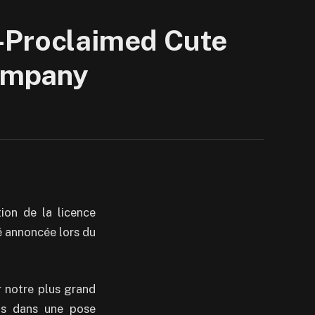
f-Proclaimed Cute
Company
ion de la licence
é annoncée lors du
r notre plus grand
s dans une
pose