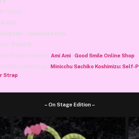
4 ¥
/8
(~10cm)
 & PVC
olm@ster : Cinderella Girls
tie :
01/2015
de Regular edition :
Ami Ami
–
Good Smile Online Shop
 Smile Online Shop :
Minicchu Sachiko Koshimizu: Self-
r Strap
– On Stage Edition –