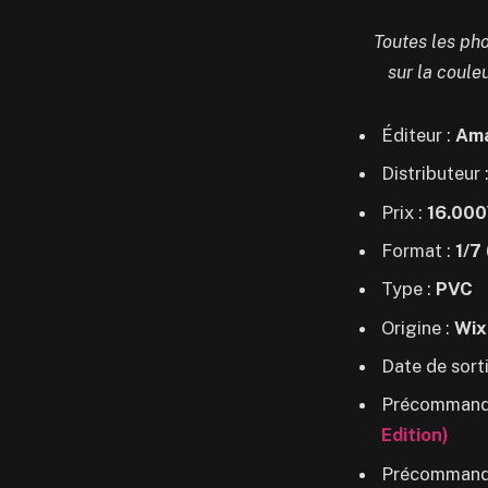
Toutes les pho
sur la coule
Éditeur :
Ama
Distributeur 
Prix :
16.000
Format :
1/7
Type :
PVC
Origine :
Wix
Date de sorti
Précommand
Edition)
Précommand