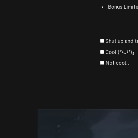
Bonus Limite
Shut up and t
Cool (*•̀ᴗ•́*)و
Not cool...