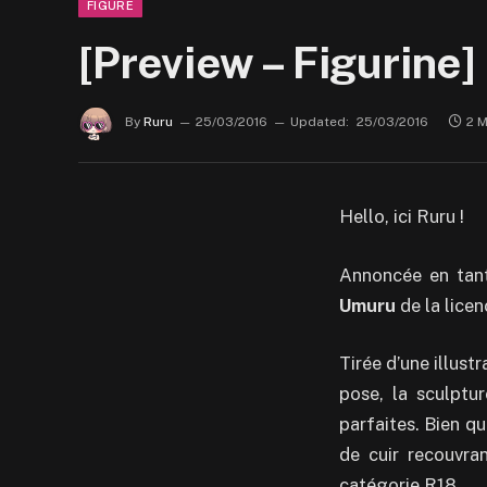
FIGURE
[Preview – Figurine
By
Ruru
25/03/2016
Updated:
25/03/2016
2 
Hello, ici Ruru !
Annoncée en tan
Umuru
de la lice
Tirée d’une illust
pose, la sculptu
parfaites. Bien q
de cuir recouvran
catégorie R18.