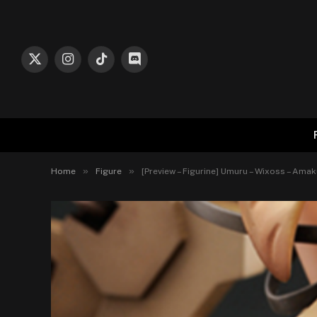
X
Instagram
TikTok
Discord
(Twitter)
»
»
Home
Figure
[Preview – Figurine] Umuru – Wixoss – Amak