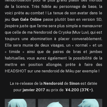
nendoroisation pour le plus grand plaisir des mordus
de la licence. Très fidèle au personnage de base, la
voici prête au combat ! La tenue de son avatar dans le
jeu
Gun Gale Online
passe plutôt bien en version SD,
j’espère juste que l’arme sera plus simple a manœuvrer
que celle de ma Nendoroid de Cryska (Muv Luv), qui est
toujours une abomination à placer convenablement.
Elle sera munie de deux visages, un « normal » et un
« timide » ainsi que de paires de bras et jambes
habituelles, vous aurez également la possibilité de la
mettre en position allongée, prête à faire des
HEADSHOT sur une nendoroid de Miku par exemple !
La re-release de la
Nendoroid
de
Sinon
est datée
pour
janvier 2017
au prix de
¥4.200 (37
€
~)
.