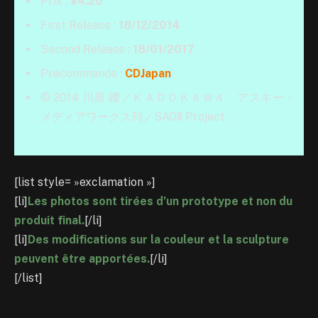
Prix :
¥4.20
First Release :
18/12/2014
Second Release :
18/01/2017
Précommande :
CDJapan
© 2014 川原 礫／ＫＡＤＯＫＡＷＡ アスキー・
メディアワークス刊／SAOⅡ Project
[list style= »exclamation »]
[li]
Les photos sont tirées d’un prototype et non du
produit final.
[/li]
[li]
Des modifications sur la couleur et la sculpture
peuvent être apportées.
[/li]
[/list]