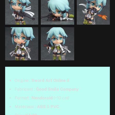
Origine :
Sword Art Online II
Fabricant :
Good Smile Company
Format :
Nendoroid
(~10 cm)
Matériaux :
ABS
&
PVC