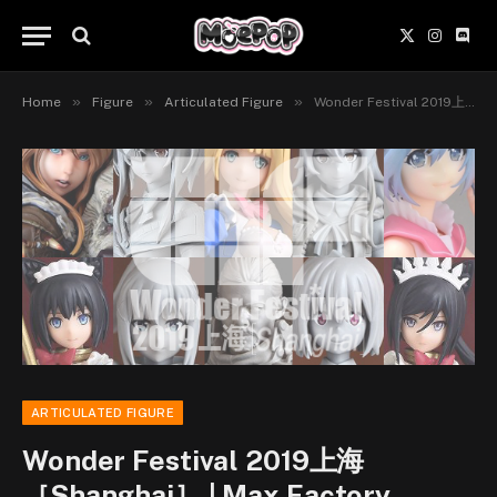
X
Instagr
Disc
(Twitter)
»
»
»
Home
Figure
Articulated Figure
Wonder Festival 2019上海［Shanghai］ | Max Factory
ARTICULATED FIGURE
Wonder Festival 2019上海
［Shanghai］ | Max Factory