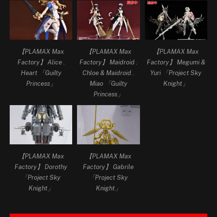
【PLAMAX Max
【PLAMAX Max
【PLAMAX Max
Factory】 Alice .
Factory】 Maidroid .
Factory】 Megumi &
Heart 「Guilty
Chloe & Maidroid .
Yuri 「Project Sky
Princess」
Miao 「Guilty
Knight」
Princess」
【PLAMAX Max
【PLAMAX Max
Factory】 Dorothy
Factory】 Gabrile
「Project Sky
「Project Sky
Knight」
Knight」