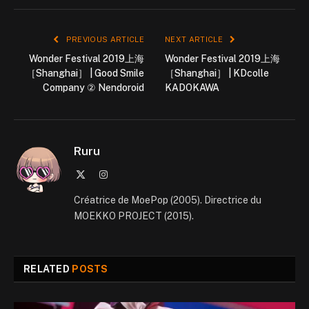
PREVIOUS ARTICLE
NEXT ARTICLE
Wonder Festival 2019上海
Wonder Festival 2019上海
［Shanghai］ | Good Smile
［Shanghai］ | KDcolle
Company ② Nendoroid
KADOKAWA
Ruru
X
Instagram
(Twitter)
Créatrice de MoePop (2005). Directrice du
MOEKKO PROJECT (2015).
RELATED
POSTS