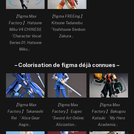
【figma Max
【figma FREEing】
Factory】 Hatsune
Kitsune Tadanobu
Miku V4 CHINESE
「Yoshitsune Senbon
「Character Vocal
Zakura」
Series 01: Hatsune
Miku」
– Colorisation de figma déjà connues –
【figma Max
【figma Max
【figma Max
Factory】 Takanashi
Factory】 Eugeo
Factory】 Bakugou
Rei 「Alice Gear
「Sword Art Online:
Katsuki 「My Hero
Aegis」
Alicization」
Academia」