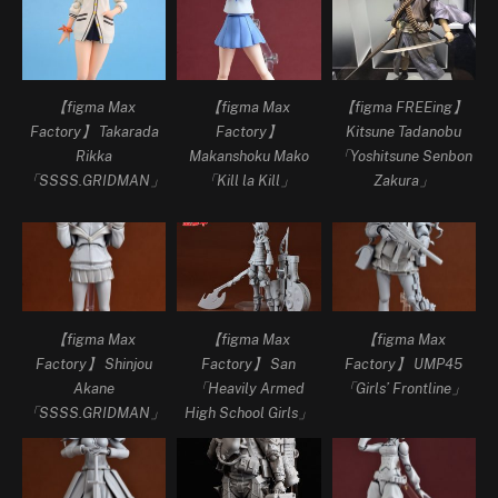
【figma Max
【figma Max
【figma FREEing】
Factory】 Takarada
Factory】
Kitsune Tadanobu
Rikka
Makanshoku Mako
「Yoshitsune Senbon
「SSSS.GRIDMAN」
「Kill la Kill」
Zakura」
【figma Max
【figma Max
【figma Max
Factory】 Shinjou
Factory】 San
Factory】 UMP45
Akane
「Heavily Armed
「Girls’ Frontline」
「SSSS.GRIDMAN」
High School Girls」