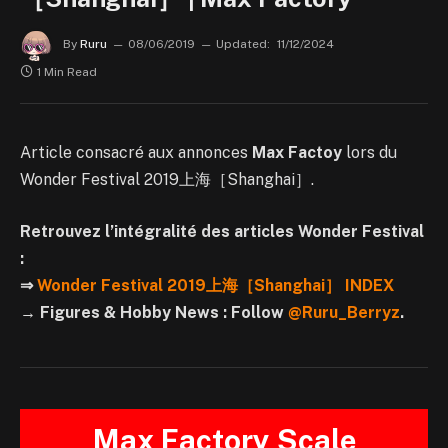
By
Ruru
08/06/2019
Updated:
11/12/2024
1 Min Read
Article consacré aux annonces
Max Factoy
lors du
Wonder Festival 2019上海［Shanghai］.
Retrouvez l’intégralité des articles Wonder Festival
:
⇒
Wonder Festival 2019上海［Shanghai］ INDEX
→ Figures & Hobby News : Follow
@Ruru_Berryz
.
Max Factory Scale