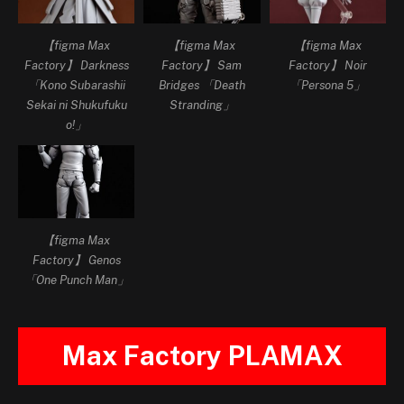
【figma Max
【figma Max
【figma Max
Factory】 Darkness
Factory】 Sam
Factory】 Noir
「Kono Subarashii
Bridges 「Death
「Persona 5」
Sekai ni Shukufuku
Stranding」
o!」
【figma Max
Factory】 Genos
「One Punch Man」
Max Factory PLAMAX