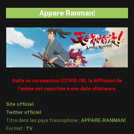
Appare Ranman!
Suite au coronavirus (COVID-19), la diffusion de
l’anime est reportée à une date ultérieure.
Site officiel
Twitter officiel
Titre dans les pays francophone :
APPARE-RANMAN!
Format :
TV