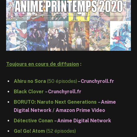
Toujours en cours de diffusion
:
Ahiru no Sora
(50 épisodes)
–
Crunchyroll.fr
Black Clover
–
Crunchyroll.fr
BORUTO: Naruto Next Generations
–
Anime
Digital Network
/
Amazon Prime Video
Détective Conan
–
Anime Digital Network
Go! Go! Atom
(52 épisodes)