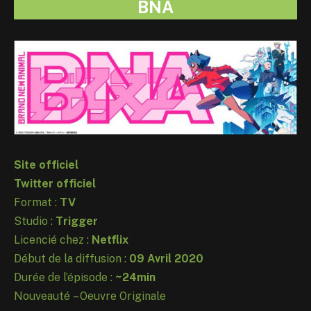
BNA
Site officiel
Twitter officiel
Format :
TV
Studio :
Trigger
Licencié chez :
Netflix
Début de la diffusion :
09 Avril 2020
Durée de l’épisode :
~24min
Nouveauté – Oeuvre Originale