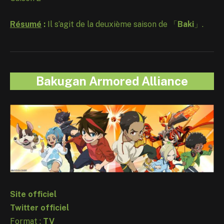
Résumé
:
Il s’agit de la deuxième saison de 「
Baki
」.
Bakugan Armored Alliance
Site officiel
Twitter officiel
Format :
TV