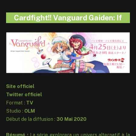
Cardfight!! Vanguard Gaiden: If
Site officiel
Twitter officiel
Format :
TV
Studio :
OLM
Début de la diffusion :
30 Mai 2020
Résumé
:
La série explorera un univers alternatif à la