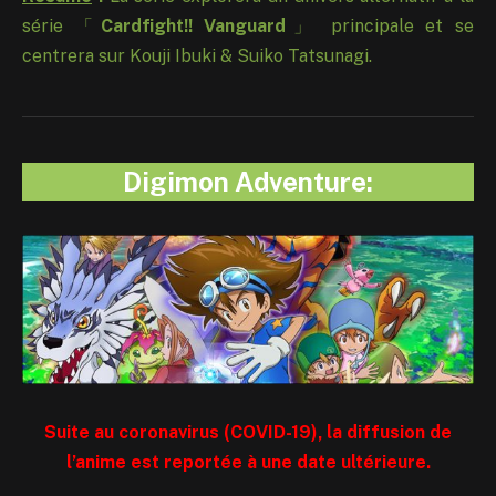
série 「
Cardfight!! Vanguard
」 principale et se
centrera sur Kouji Ibuki & Suiko Tatsunagi.
Digimon Adventure:
Suite au coronavirus (COVID-19), la diffusion de
l’anime est reportée à une date ultérieure.