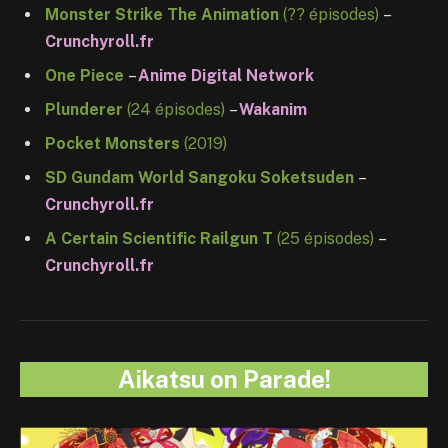
Monster Strike The Animation
(?? épisodes)
–
Crunchyroll.fr
One Piece
–
Anime Digital Network
Plunderer
(24 épisodes)
–
Wakanim
Pocket Monsters
(2019)
SD Gundam World Sangoku Soketsuden
–
Crunchyroll.fr
A Certain Scientific Railgun T
(25 épisodes)
–
Crunchyroll.fr
Aikatsu on Parade!