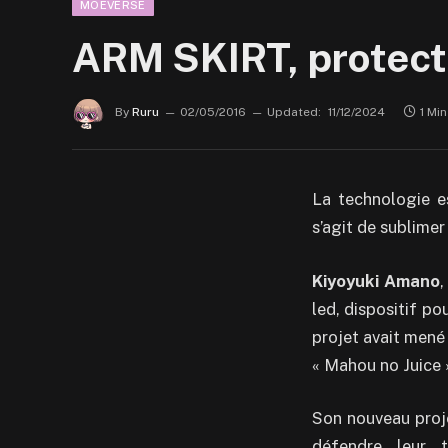
MOEVERSE
ARM SKIRT, protect 
By
Ruru
02/05/2016
Updated:
11/12/2024
1 Mi
La technologie es
s’agit de sublimer
Kiyoyuki Amano
,
led,
dispositif
pou
projet avait mené
« Mahou no Juice 
Son nouveau proj
défendre leur 