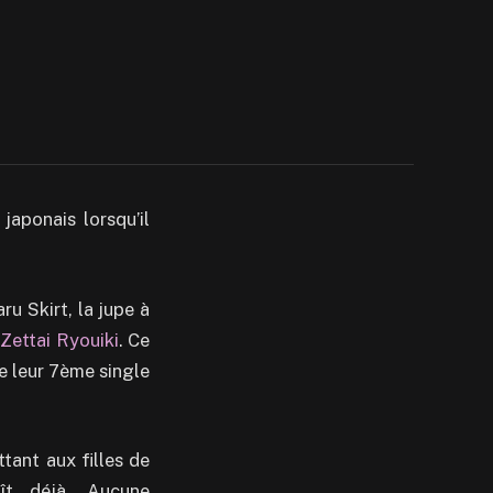
japonais lorsqu’il
u Skirt, la jupe à
e
Zettai Ryouiki
. Ce
e leur 7ème single
tant aux filles de
ît déjà. Aucune