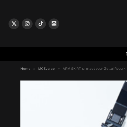
X
Instagram
TikTok
Discord
(Twitter)
»
»
Home
MOEverse
ARM SKIRT, protect your Zettai Ryouiki 