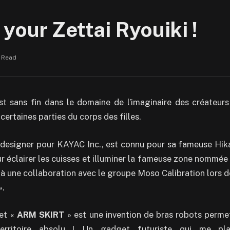
your Zettai Ryouiki !
n Read
t sans fin dans le domaine de l’imaginaire des créateurs 
 certaines parties du corps des filles.
 designer pour KAYAC Inc., est connu pour sa fameuse Hikar
r éclairer
les cuisses et illuminer la fameuse zone nommé
 à une collaboration avec le groupe Moso Calibration lors d
».
et «
ARM SKIRT
» est une invention de bras robots permet
territoire absolu ! Un gadget futuriste qui me pla