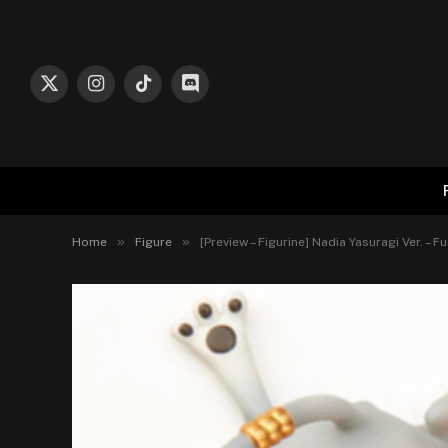
X
Instagram
TikTok
Discord
(Twitter)
»
»
Home
Figure
[Preview – Figurine] Nadia Yasuragi Ver. – F