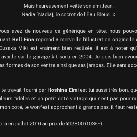
Mais heureusement veille son ami Jean.
Nadia [Nadia], le secret de l’Eau Bleue.
♫
ous avez de nouveau ce générique en tête, nous pouvo
quant
Bell Fine
reprend à merveille l’illustration originelle
usaka Miki est vraiment bien réalisée, il est à noter qu
ravaillé sur le garage kit sorti en 2004. Je dois bien avoue
 les formes de son ventre ainsi que ses jambes. Elle sera a
 le travail fourni par
Hoshina Eimi
est lui aussi très bon, q
leurs fidèles et un petit côté vintage qui n’est pas pour m
n coté, le wonfest approchant à grands pas, il faut reste
tira en juillet 2016 au prix de ¥12800 (103
€
~).