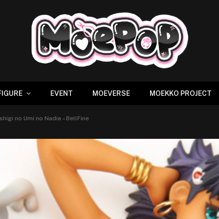
FIGURE
EVENT
MOEVERSE
MOEKKO PROJECT
ushigi no Umi no Nadia – BellFine