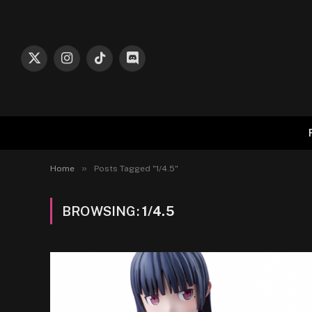
X
Instagram
TikTok
Discord
(Twitter)
»
Home
Posts Tagged "1/4.5"
BROWSING:
1/4.5