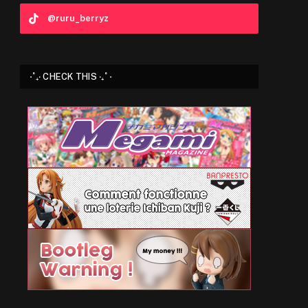
@ruru_berryz
⋅˚₊‧ CHECK THIS ‧₊˚ ⋅