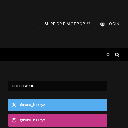
SUPPORT MOEPOP ♡
LOGIN
FOLLOW ME
@ruru_berryz
@ruru_berryz