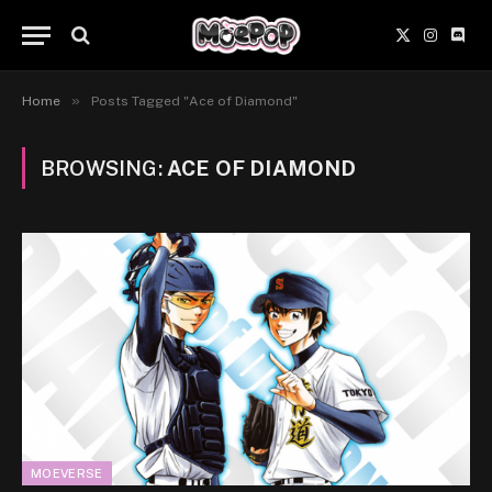
X
Instagr
Disc
(Twitter)
»
Home
Posts Tagged "Ace of Diamond"
BROWSING:
ACE OF DIAMOND
MOEVERSE