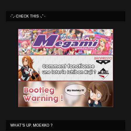
⋅˚₊‧ CHECK THIS ‧₊˚ ⋅
WHAT'S UP, MOEKKO ?