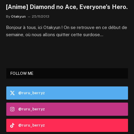
[Anime] Diamond no Ace, Everyone’s Hero.
By
Otakyun
25/11/2013
Bonjour à tous, ici Otakyun ! On se retrouve en ce début de
semaine, où nous allons quitter cette surdose…
FOLLOW ME
@ruru_berryz
@ruru_berryz
@ruru_berryz