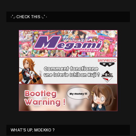
⋅˚₊‧ CHECK THIS ‧₊˚ ⋅
WHAT'S UP, MOEKKO ?