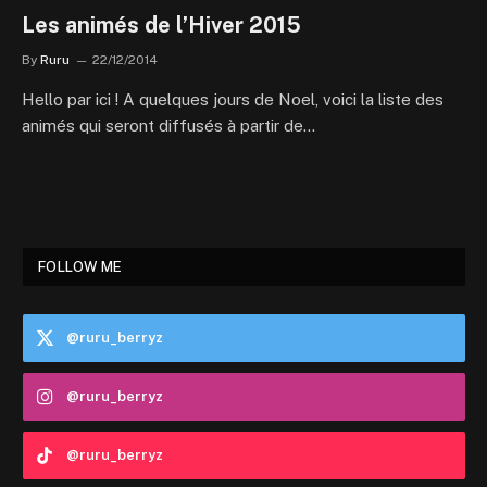
Les animés de l’Hiver 2015
By
Ruru
22/12/2014
Hello par ici ! A quelques jours de Noel, voici la liste des
animés qui seront diffusés à partir de…
FOLLOW ME
@ruru_berryz
@ruru_berryz
@ruru_berryz