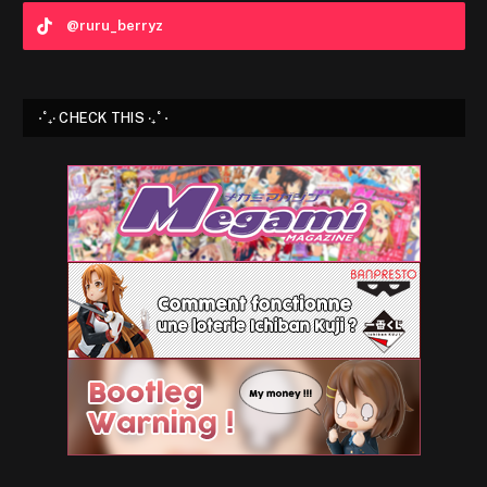
@ruru_berryz
⋅˚₊‧ CHECK THIS ‧₊˚ ⋅