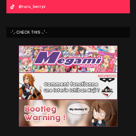
@ruru_berryz
⋅˚₊‧ CHECK THIS ‧₊˚ ⋅