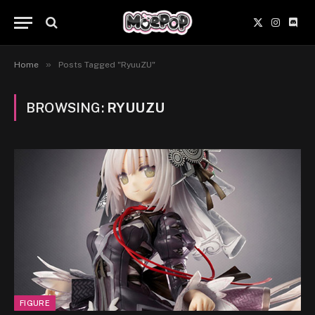
X
Instagr
Disc
(Twitter)
»
Home
Posts Tagged "RyuuZU"
BROWSING:
RYUUZU
FIGURE