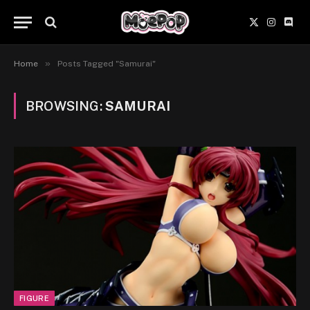
X
Instagr
Disc
(Twitter)
»
Home
Posts Tagged "Samurai"
BROWSING:
SAMURAI
FIGURE