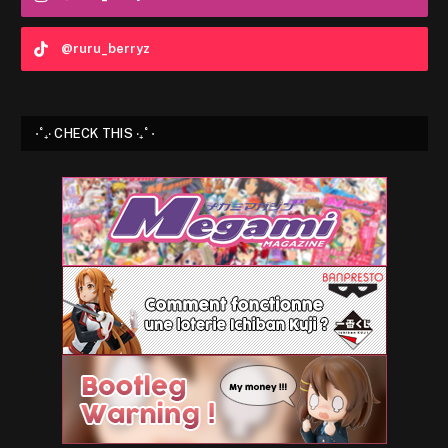
@ruru_berryz
⋅˚₊‧ CHECK THIS ‧₊˚ ⋅