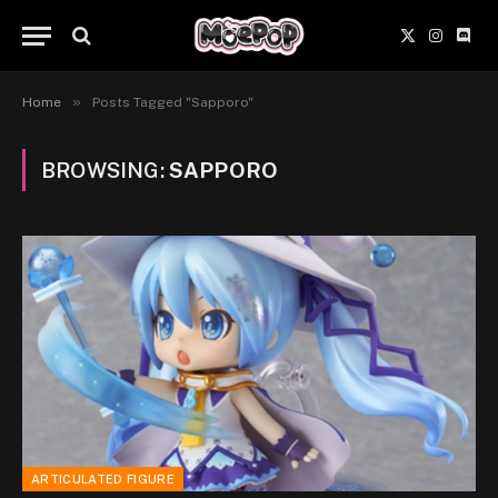
X
Instagr
Disc
(Twitter)
»
Home
Posts Tagged "Sapporo"
BROWSING:
SAPPORO
ARTICULATED FIGURE