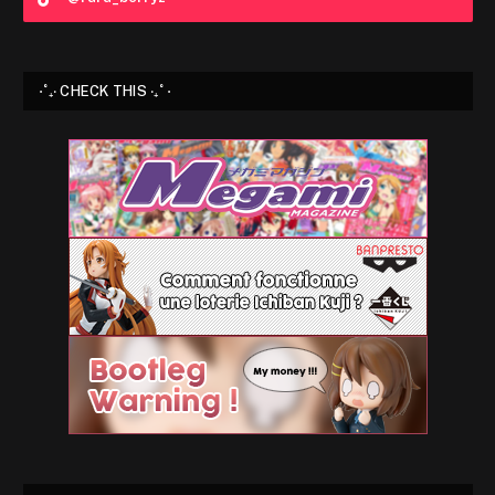
⋅˚₊‧ CHECK THIS ‧₊˚ ⋅