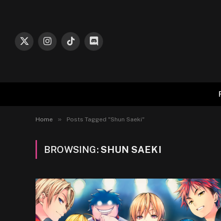
X
Instagram
TikTok
Discord
(Twitter)
»
Home
Posts Tagged "Shun Saeki"
BROWSING:
SHUN SAEKI