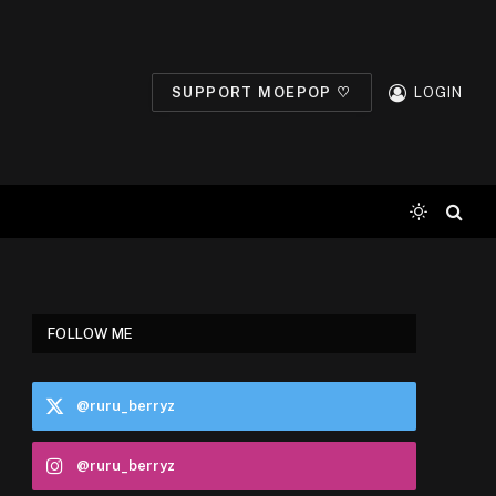
SUPPORT MOEPOP ♡
LOGIN
FOLLOW ME
@ruru_berryz
@ruru_berryz