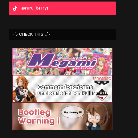
@ruru_berryz
⋅˚₊‧ CHECK THIS ‧₊˚ ⋅