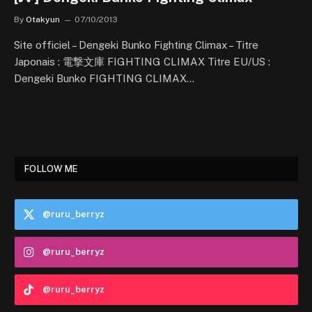
By
Otakyun
07/10/2013
Site officiel – Dengeki Bunko Fighting Climax – Titre
Japonais : 電撃文庫 FIGHTING CLIMAX Titre EU/US :
Dengeki Bunko FIGHTING CLIMAX…
FOLLOW ME
@ruru_berryz
@ruru_berryz
@ruru_berryz