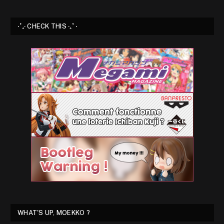
⋅˚₊‧ CHECK THIS ‧₊˚ ⋅
WHAT'S UP, MOEKKO ?