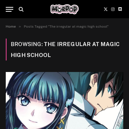
X
Instagr
Disc
(Twitter)
»
Home
Posts Tagged "The irregular at magic high school"
BROWSING:
THE IRREGULAR AT MAGIC
HIGH SCHOOL