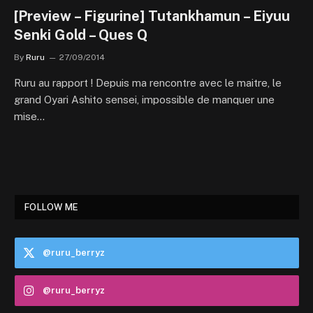
[Preview – Figurine] Tutankhamun – Eiyuu
Senki Gold – Ques Q
By
Ruru
27/09/2014
Ruru au rapport ! Depuis ma rencontre avec le maitre, le
grand Oyari Ashito sensei, impossible de manquer une
mise…
FOLLOW ME
@ruru_berryz
@ruru_berryz