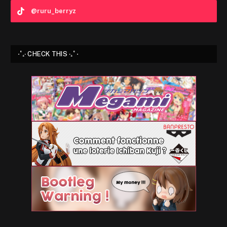
@ruru_berryz
⋅˚₊‧ CHECK THIS ‧₊˚ ⋅