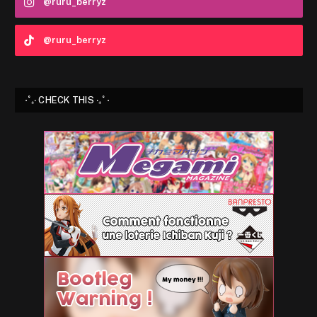
@ruru_berryz
@ruru_berryz
⋅˚₊‧ CHECK THIS ‧₊˚ ⋅