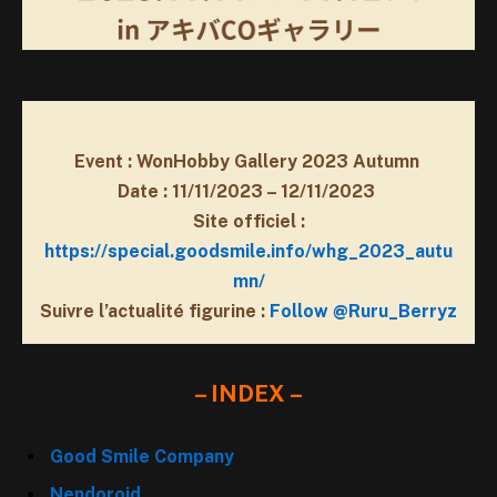
Event : WonHobby Gallery 2023 Autumn
Date : 11/11/2023 – 12/11/2023
Site officiel :
https://special.goodsmile.info/whg_2023_autu
mn/
Suivre l’actualité figurine :
Follow @Ruru_Berryz
– INDEX –
Good Smile Company
Nendoroid