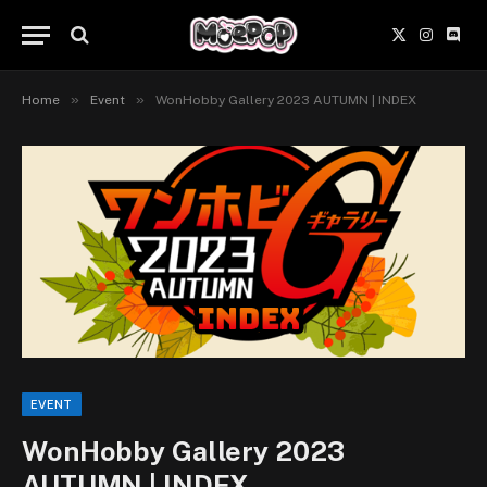
X
Instagr
Disc
(Twitter)
»
»
Home
Event
WonHobby Gallery 2023 AUTUMN | INDEX
EVENT
WonHobby Gallery 2023
AUTUMN | INDEX