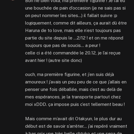
Bon hé bien voilà, ma première figurine ! Je l’ai eu
une bouchée de pain d’occasion (je ne sais pas si
on peut nommer les sites…) il fallait suivre :p
logiquement, comme dit ailleurs, ça aurait dû être
Haruna de to love, mais elle n’est toujours pas
partie du site depuis le …2/12 ! et on me répond
toujours que pas de soucis… a peur !
celle ci a été commandée le 20.12, je l’ai reçue
avant hier ! (autre site donc)
ouch, ma première figurine, et j’en suis déjà
amoureux ! j’avais un peu peu de ce que j’allais en
penser une fois déballée, mais c’est au delà de
mes espérances, je la transporte partout chez
moi xDDD. ça impose puis c’est tellement beau !
Mais comme m’avait dit Otakyun, le plus dur au
début est de savoir s’arrêter… j’ai repéré vraiment
à bas prix une très belle chtuko et une sena de