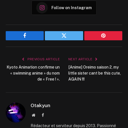
Follow on Instagram
Facebook
Twitter
Pinterest
PREVIOUS ARTICLE
NEXT ARTICLE
Kyoto Animation confirme un
[Anime] Oreimo saison 2, my
« swimming anime » du nom
little sister cant be this cute,
de « Free ! ».
AGAIN !!!
Otakyun
Website
Facebook
Rédacteur et serviteur depuis 2013. Passionné