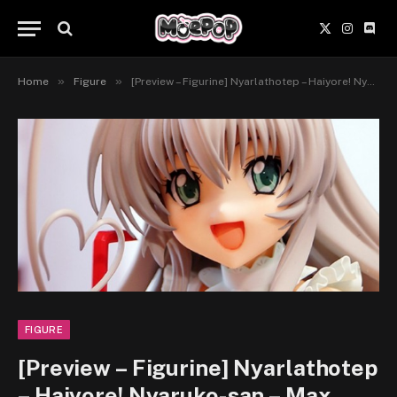
X
Instagr
Disc
(Twitter)
»
»
Home
Figure
[Preview – Figurine] Nyarlathotep – Haiyore! Nyaruko-san – Max Factory
FIGURE
[Preview – Figurine] Nyarlathotep
– Haiyore! Nyaruko-san – Max