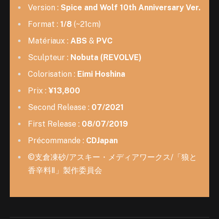
Version :
Spice and Wolf 10th Anniversary Ver.
Format :
1/8
(~21cm)
Matériaux :
ABS
&
PVC
Sculpteur :
Nobuta (REVOLVE)
Colorisation :
Eimi Hoshina
Prix :
¥13,800
Second Release :
07/2021
First Release :
08/07/2019
Précommande :
CDJapan
©支倉凍砂/アスキー・メディアワークス/「狼と
香辛料Ⅱ」製作委員会