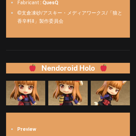
Fabricant :
QuesQ
©支倉凍砂/アスキー・メディアワークス/「狼と
香辛料Ⅱ」製作委員会
Nendoroid Holo
Preview