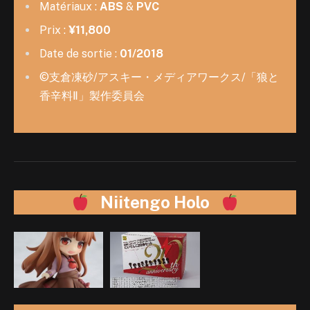
Matériaux :
ABS
&
PVC
Prix :
¥11,800
Date de sortie :
01/2018
©支倉凍砂/アスキー・メディアワークス/「狼と
香辛料Ⅱ」製作委員会
Niitengo Holo