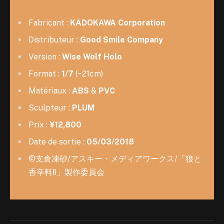
Fabricant :
KADOKAWA Corporation
Distributeur :
Good Smile Company
Version :
Wise Wolf Holo
Format :
1/7
(~21cm)
Matériaux :
ABS
&
PVC
Sculpteur :
PLUM
Prix :
¥12,800
Date de sortie :
05/03/2018
©支倉凍砂/アスキー・メディアワークス/「狼と
香辛料Ⅱ」製作委員会