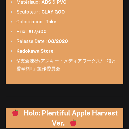
Matériaux :
ABS
&
PVC
Sculpteur :
CLAY GOO
Colorisation :
Take
Prix :
¥17,600
Release Date :
08/2020
Kadokawa Store
©支倉凍砂/アスキー・メディアワークス/「狼と
香辛料Ⅱ」製作委員会
Holo: Plentiful Apple Harvest
Ver.