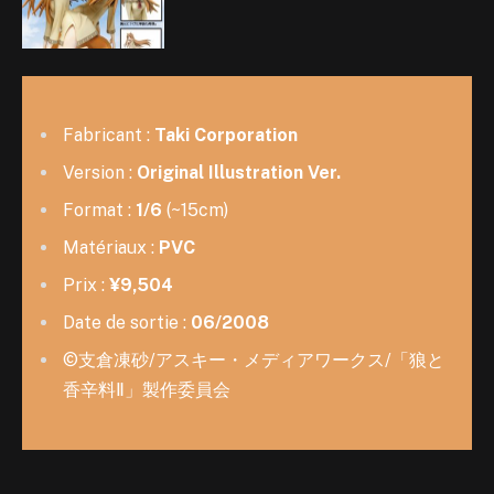
Fabricant :
Taki Corporation
Version :
Original Illustration Ver.
Format :
1/6
(~15cm)
Matériaux :
PVC
Prix :
¥9,504
Date de sortie :
06/2008
©支倉凍砂/アスキー・メディアワークス/「狼と
香辛料Ⅱ」製作委員会