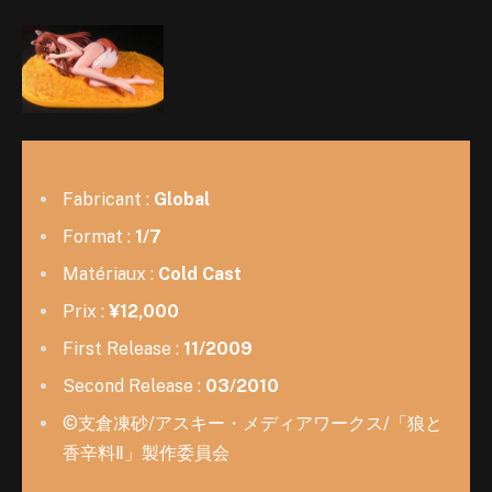
Fabricant :
Global
Format :
1/7
Matériaux :
Cold Cast
Prix :
¥12,000
First Release :
11/2009
Second Release :
03/2010
©支倉凍砂/アスキー・メディアワークス/「狼と
香辛料Ⅱ」製作委員会