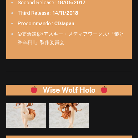
Second Release :
18/05/2017
Third Release :
14/11/2018
Précommande :
CDJapan
©支倉凍砂/アスキー・メディアワークス/「狼と
香辛料Ⅱ」製作委員会
Wise Wolf Holo