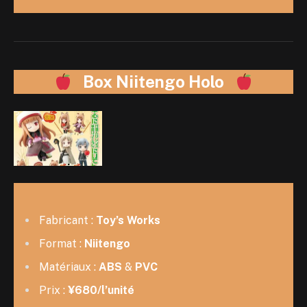
Box Niitengo Holo
Fabricant :
Toy’s Works
Format :
Niitengo
Matériaux :
ABS
&
PVC
Prix :
¥680/l’unité