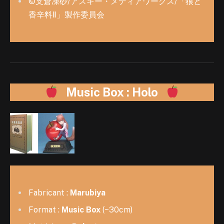
©支倉凍砂/アスキー・メディアワークス/「狼と
香辛料Ⅱ」製作委員会
Music Box : Holo
Fabricant :
Marubiya
Format :
Music Box
(~30cm)