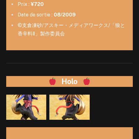
Prix :
¥720
Date de sortie :
08/2009
©支倉凍砂/アスキー・メディアワークス/「狼と
香辛料Ⅱ」製作委員会
Holo