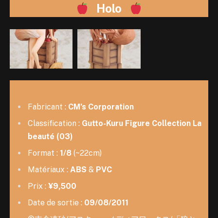
Holo
Fabricant :
CM’s Corporation
Classification :
Gutto-Kuru Figure Collection La
beauté (03)
Format :
1/8
(~22cm)
Matériaux :
ABS
&
PVC
Prix :
¥9,500
Date de sortie :
09/08/2011