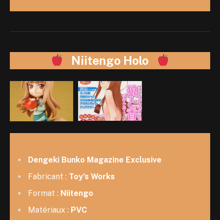
Niitengo Holo
Dengeki Bunko Magazine Exclusive
Fabricant :
Toy’s Works
Format :
Niitengo
Matériaux :
PVC