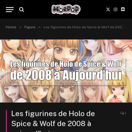
X
Instagr
Disc
(Twitter)
»
»
Home
Figure
Les figurines de Holo de Spice & Wolf de 2008 à aujourd’hui
Les figurines de Holo de
1
Spice & Wolf de 2008 à