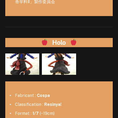
香辛料Ⅱ」製作委員会
Holo
Fabricant :
Cospa
Classification :
Resinya!
Format :
1/7
(~19cm)