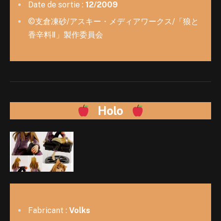
Date de sortie :
12/2009
©支倉凍砂/アスキー・メディアワークス/「狼と
香辛料Ⅱ」製作委員会
Holo
Fabricant :
Volks