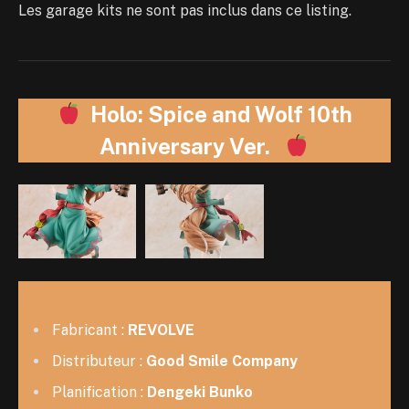
Les garage kits ne sont pas inclus dans ce listing.
Holo: Spice an
d Wolf 10th
Anniversary Ver.
Fabricant :
REVOLVE
Distributeur :
Good Smile Company
Planification :
Dengeki Bunko