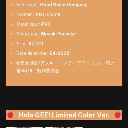
Fabricant :
Good Smile Company
Format :
1/8
(~20cm)
Matériaux :
PVC
Sculpteur :
Mazaki Yuusuke
Prix :
¥7,143
Date de sortie :
04/2009
©支倉凍砂/アスキー・メディアワークス/「狼と
香辛料Ⅱ」製作委員会
Holo GEE! Limited Color Ver.