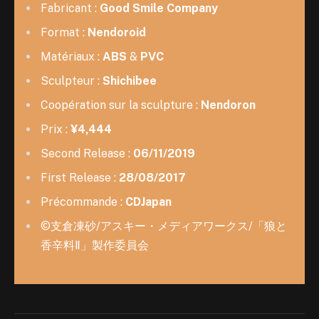
Fabricant :
Good Smile Company
Format :
Nendoroid
Matériaux :
ABS
&
PVC
Sculpteur :
Shichibee
Coopération sur la sculpture :
Nendoron
Prix :
¥4,444
Second Release :
06/11/2019
First Release :
28/08/2017
Précommande :
CDJapan
©支倉凍砂/アスキー・メディアワークス/「狼と
香辛料Ⅱ」製作委員会