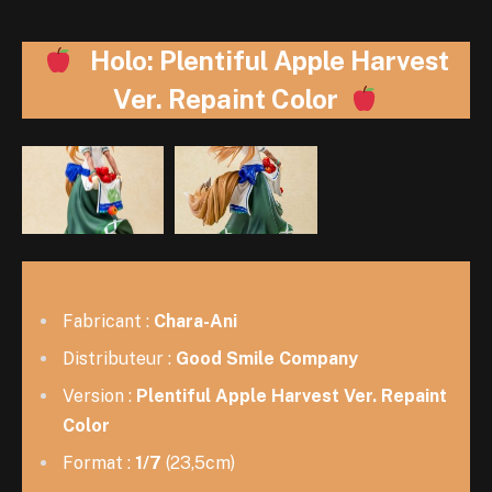
Holo: Plentiful Apple Harvest
Ver. Repaint Color
Fabricant :
Chara-Ani
Distributeur :
Good Smile Company
Version :
Plentiful Apple Harvest Ver. Repaint
Color
Format :
1/7
(23,5cm)