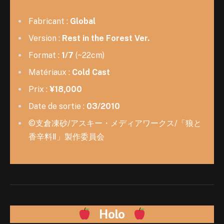
Fabricant :
Global
Version :
Rest in the Forest Ver.
Format :
1/7
(~22cm)
Matériaux :
Cold Cast
Prix :
¥18,000
Date de sortie :
03/2010
©支倉凍砂/アスキー・メディアワークス/「狼と
香辛料Ⅱ」製作委員会
Holo