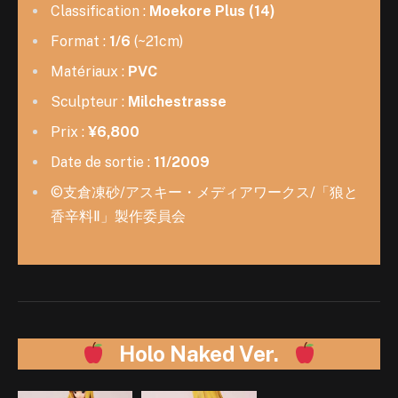
Classification :
Moekore Plus (14)
Format :
1/6
(~21cm)
Matériaux :
PVC
Sculpteur :
Milchestrasse
Prix :
¥6,800
Date de sortie :
11/2009
©支倉凍砂/アスキー・メディアワークス/「狼と
香辛料Ⅱ」製作委員会
Holo Naked Ver.