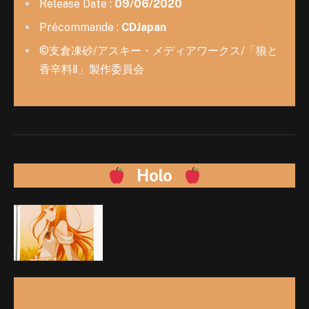
Release Date :
09/06/2020
Précommande :
CDJapan
©支倉凍砂/アスキー・メディアワークス/「狼と
香辛料Ⅱ」製作委員会
Holo