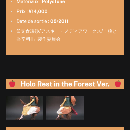
Matériaux :
Polystone
Prix :
¥14,000
Date de sortie :
08/2011
©支倉凍砂/アスキー・メディアワークス/「狼と
香辛料Ⅱ」製作委員会
Holo Rest in the Forest Ver.