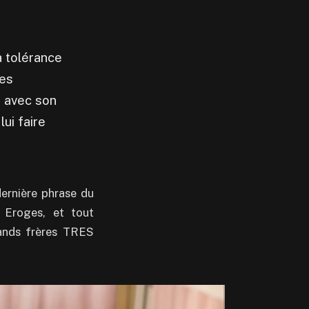
 tolérance
ces
e avec son
ui faire
ernière phrase du
 Eroges, et tout
rands frères TRES