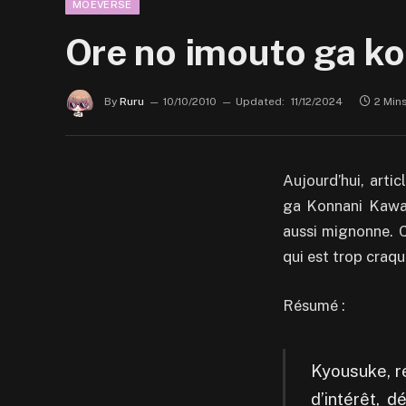
MOEVERSE
Ore no imouto ga ko
By
Ruru
10/10/2010
Updated:
11/12/2024
2 Min
Aujourd’hui, arti
ga Konnani Kawai
aussi mignonne. C’
qui est trop craq
Résumé :
Kyousuke, r
d’intérêt, 