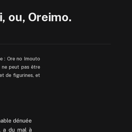
, ou, Oreimo.
ée : Ore no Imouto
 ne peut pas être
et de figurines, et
inable dénuée
il a du mal à