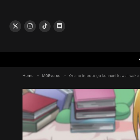
X
Instagram
TikTok
Discord
(Twitter)
»
»
Home
MOEverse
Ore no imouto ga konnani kawaii wake g