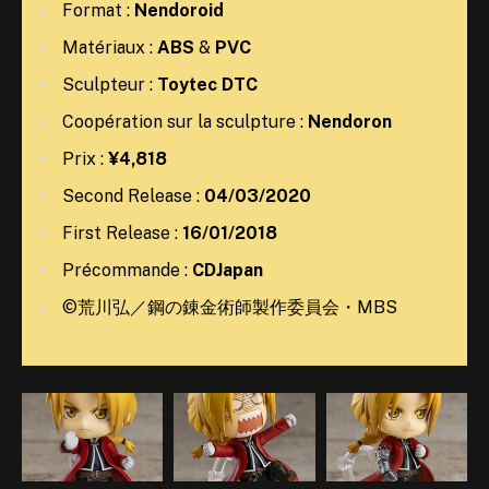
Format :
Nendoroid
Matériaux :
ABS
&
PVC
Sculpteur :
Toytec DTC
Coopération sur la sculpture :
Nendoron
Prix :
¥4,818
Second Release :
04/03/2020
First Release :
16/01/2018
Précommande :
CDJapan
©荒川弘／鋼の錬金術師製作委員会・MBS