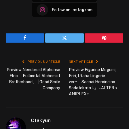
Follow on Instagram
Facebook
Twitter
Pinterest
PREVIOUS ARTICLE
NEXT ARTICLE
Preview Nendoroid Alphonse
Preview Figurine Megumi,
Elric 「Fullmetal Alchemist
Eriri, Utaha Lingerie
Brotherhood」 | Good Smile
ver.~「Saenai Heroine no
Company
Sodatekata ♭」 – ALTER x
ANIPLEX+
Otakyun