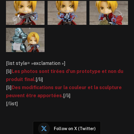
[list style= »exclamation »]
[li]
Les photos sont tirées d’un prototype et non du
produit final.
[/li]
[li]
Des modifications sur la couleur et la sculpture
peuvent être apportées.
[/li]
[/list]
Follow on X (Twitter)