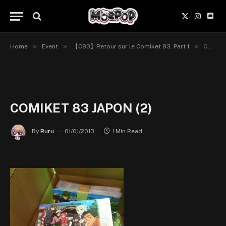
X
Instagr
Disc
(Twitter)
»
»
»
Home
Event
【C83】Retour sur le Comiket 83. Part 1
COMIKET 83 JAPON (2)
COMIKET 83 JAPON (2)
By
Ruru
01/01/2013
1 Min Read