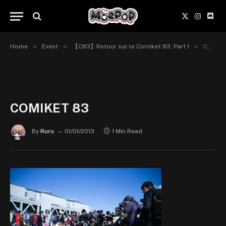
X
Instagr
Disc
(Twitter)
»
»
»
Home
Event
【C83】Retour sur le Comiket 83. Part 1
COMIKET 83
COMIKET 83
By
Ruru
01/01/2013
1 Min Read