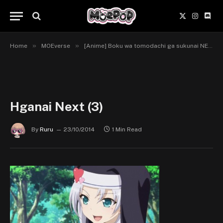
X
Instagr
Disc
(Twitter)
»
»
Home
MOEverse
[Anime] Boku wa tomodachi ga sukunai NEXT.
Hganai Next (3)
By
Ruru
23/10/2014
1 Min Read