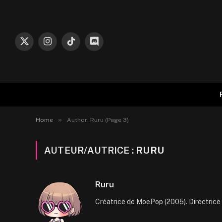
X
Instagram
TikTok
Discord
(Twitter)
»
Home
Author: Ruru (Page 3)
AUTEUR/AUTRICE :
RURU
Ruru
Créatrice de MoePop (2005). Directri