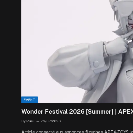
EVENT
Wonder Festival 2026 [Summer] | APE
By
Ruru
26/07/2026
Article consacré aux annonces figurines APEX-TOYS 