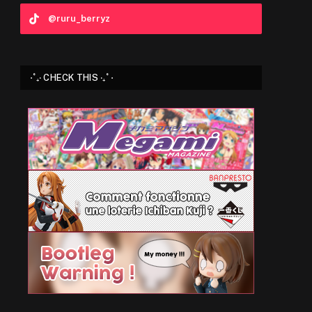
@ruru_berryz
⋅˚₊‧ CHECK THIS ‧₊˚ ⋅