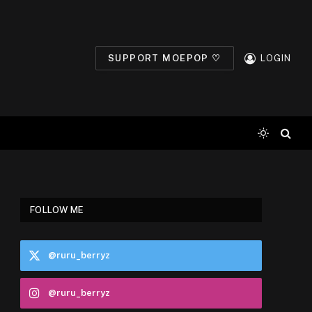
SUPPORT MOEPOP ♡
LOGIN
FOLLOW ME
@ruru_berryz
ram
@ruru_berryz