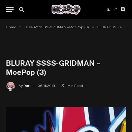
X
Instagr
Disc
(Twitter)
»
»
Home
BLURAY SSSS-GRIDMAN – MoePop (3)
BLURAY SSSS-GRIDMAN – MoePop (3)
BLURAY SSSS-GRIDMAN –
MoePop (3)
By
Ruru
06/11/2019
1 Min Read