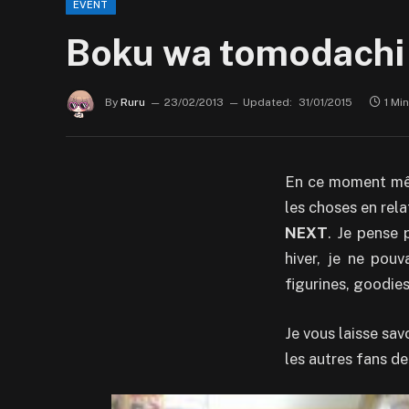
EVENT
Boku wa tomodachi
By
Ruru
23/02/2013
Updated:
31/01/2015
1 Mi
En ce moment m
les choses en rel
NEXT
. Je pense 
hiver, je ne pou
figurines, goodies
Je vous laisse sa
les autres fans de