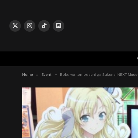
X
Instagram
TikTok
Discord
(Twitter)
»
»
Home
Event
Boku wa tomodachi ga Sukunai NEXT Muse