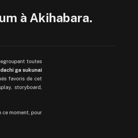
um à Akihabara.
regroupant toutes
dachi ga sukunai
més favoris de cet
play, storyboard,
en ce moment, pour