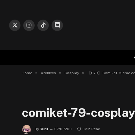
X
Instagram
TikTok
Discord
(Twitter)
»
»
»
Home
Archives
Cosplay
【C79】 Comiket 79ème édi
comiket-79-cosplay 
By
Ruru
02/01/2011
1 Min Read