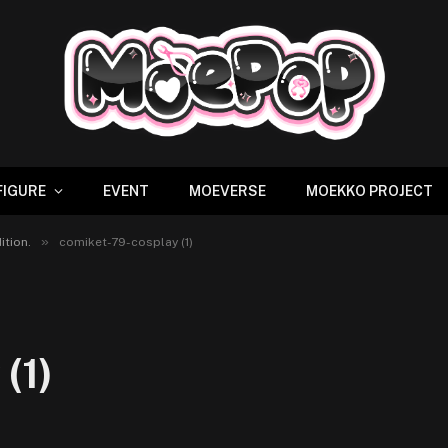
FIGURE
EVENT
MOEVERSE
MOEKKO PROJECT
»
tion.
comiket-79-cosplay (1)
(1)