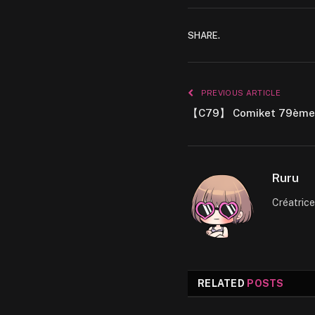
SHARE.
PREVIOUS ARTICLE
【C79】 Comiket 79ème é
Ruru
Créatric
RELATED
POSTS