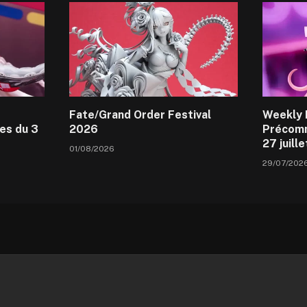
Fate/Grand Order Festival
Weekly 
es du 3
2026
Précomm
27 juill
01/08/2026
29/07/202