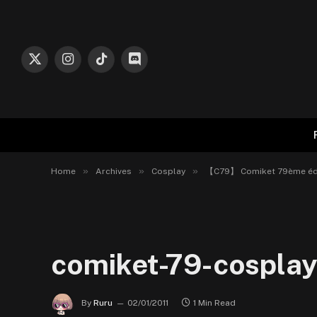
X
Instagram
TikTok
Discord
(Twitter)
»
»
»
Home
Archives
Cosplay
【C79】 Comiket 79ème édi
comiket-79-cosplay
By
Ruru
02/01/2011
1 Min Read