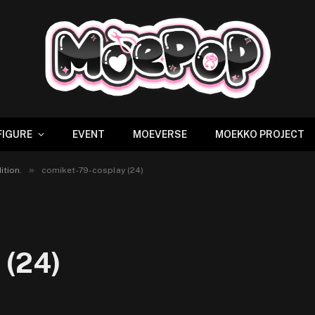
FIGURE
EVENT
MOEVERSE
MOEKKO PROJECT
»
tion.
comiket-79-cosplay (24)
 (24)