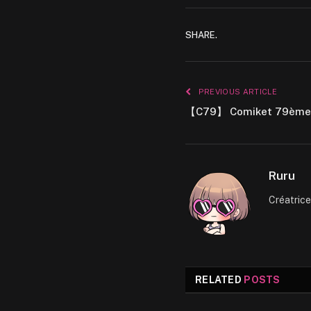
SHARE.
PREVIOUS ARTICLE
【C79】 Comiket 79ème é
Ruru
Créatric
RELATED
POSTS