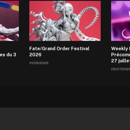
Fate/Grand Order Festival
Weekly 
es du 3
2026
Précomm
27 juill
01/08/2026
29/07/202