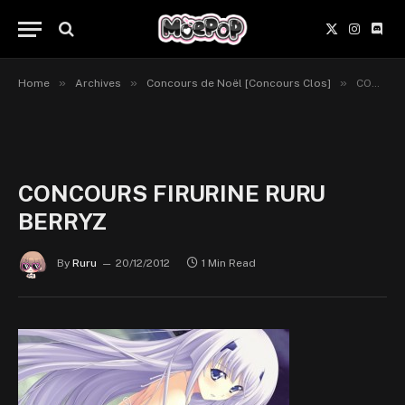
X
Instagr
Disc
(Twitter)
»
»
»
Home
Archives
Concours de Noël [Concours Clos]
CONCOURS FIRURINE RURU BERRYZ
CONCOURS FIRURINE RURU
BERRYZ
By
Ruru
20/12/2012
1 Min Read