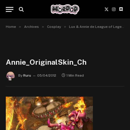
X
Instagr
Disc
(Twitter)
»
»
»
Home
Archives
Cosplay
Lux & Annie de League of Legends par Misa.
Annie_OriginalSkin_Ch
By
Ruru
05/04/2012
1 Min Read