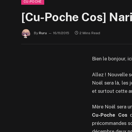
CU-POCHE
[Cu-Poche Cos] Nari
By
Ruru
16/11/2015
2 Mins Read
Bien le bonjour
Allez ! Nouvelle 
Noël sera là, les 
et surtout cette a
Mère Noël sera un
Cu-Poche Cos
de
précommandes sont
décembre deux nou