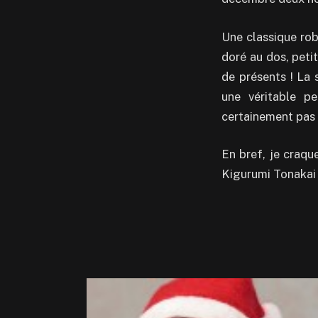
Une classique ro
doré au dos, peti
de présents ! La
une véritable p
certainement pas j
En bref, je craqu
Kigurumi Tonakai 