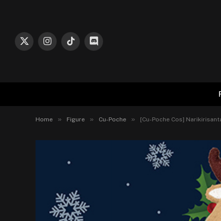
X
Instagram
TikTok
Discord
(Twitter)
»
»
»
Home
Figure
Cu-Poche
[Cu-Poche Cos] Narikirisant