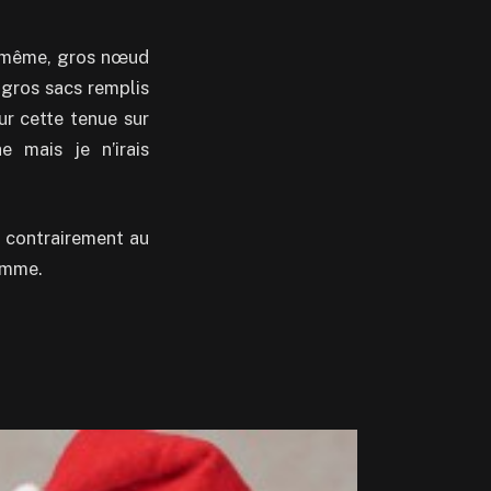
e même, gros nœud
 gros sacs remplis
ur cette tenue sur
 mais je n’irais
p contrairement au
gamme.