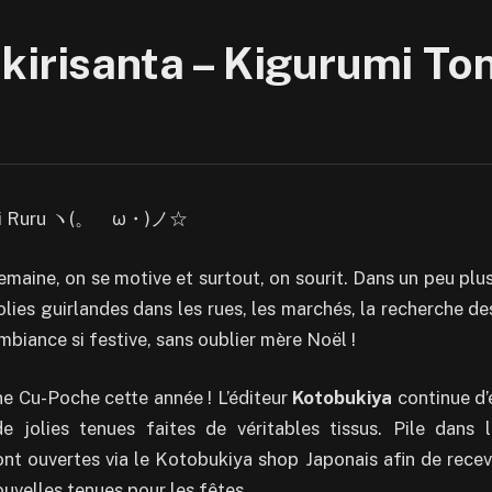
kirisanta – Kigurumi To
, ici Ruru ヽ(。ゝω・)ノ☆
semaine, on se motive et surtout, on sourit. Dans un peu plu
jolies guirlandes dans les rues, les marchés, la recherche de
mbiance si festive, sans oublier mère Noël !
e Cu-Poche cette année ! L’éditeur
Kotobukiya
continue d
 jolies tenues faites de véritables tissus. Pile dans 
 ouvertes via le Kotobukiya shop Japonais afin de recevo
velles tenues pour les fêtes.