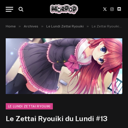
X
Instagr
Disc
(Twitter)
»
»
»
Home
Archives
Le Lundi Zettai Ryouiki
Le Zettai Ryouiki du Lundi #13
LE LUNDI ZETTAI RYOUIKI
Le Zettai Ryouiki du Lundi #13