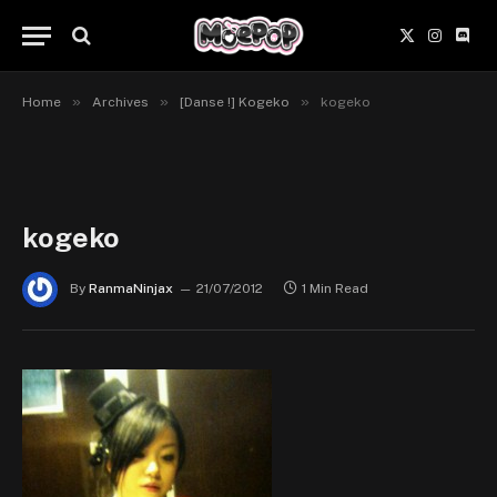
X
Instagr
Disc
(Twitter)
»
»
»
Home
Archives
[Danse !] Kogeko
kogeko
kogeko
By
RanmaNinjax
21/07/2012
1 Min Read