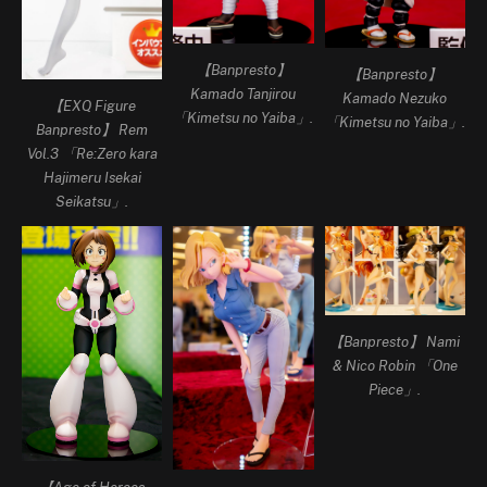
【Banpresto】
【Banpresto】
Kamado Tanjirou
Kamado Nezuko
【EXQ Figure
「Kimetsu no Yaiba」.
「Kimetsu no Yaiba」.
Banpresto】 Rem
Vol.3 「Re:Zero kara
Hajimeru Isekai
Seikatsu」.
【Banpresto】 Nami
& Nico Robin 「One
Piece」.
【Age of Heroes