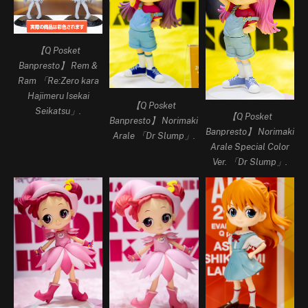
【Q Posket
Banpresto】 Rem &
Ram 「Re:Zero kara
Hajimeru Isekai
【Q Posket
Seikatsu」.
【Q Posket
Banpresto】 Norimaki
Banpresto】 Norimaki
Arale 「Dr Slump」.
Arale Special Color
Ver. 「Dr Slump」.