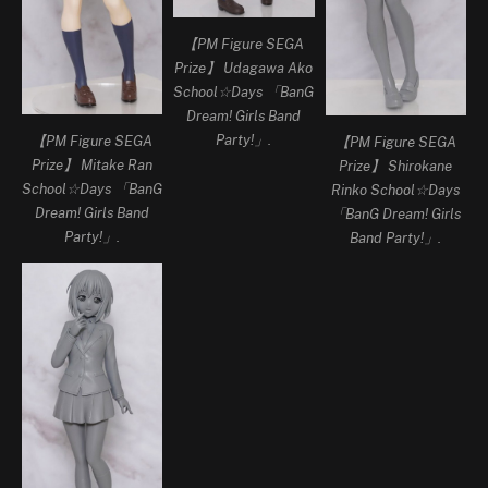
【PM Figure SEGA
Prize】 Udagawa Ako
School☆Days 「BanG
Dream! Girls Band
Party!」.
【PM Figure SEGA
【PM Figure SEGA
Prize】 Mitake Ran
Prize】 Shirokane
School☆Days 「BanG
Rinko School☆Days
Dream! Girls Band
「BanG Dream! Girls
Party!」.
Band Party!」.