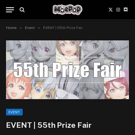
X
Instagr
Disc
(Twitter)
»
»
Home
Event
EVENT | 55th Prize Fair
EVENT
EVENT | 55th Prize Fair