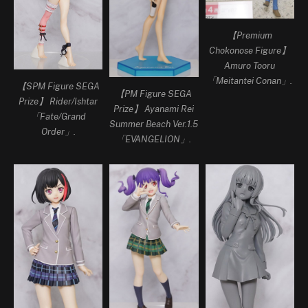
【Premium
Chokonose Figure】
Amuro Tooru
「Meitantei Conan」.
【SPM Figure SEGA
【PM Figure SEGA
Prize】 Rider/Ishtar
Prize】 Ayanami Rei
「Fate/Grand
Summer Beach Ver.1.5
Order」.
「EVANGELION」.