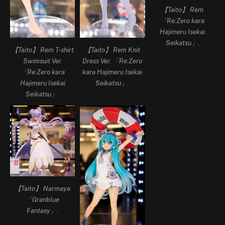
【Taito】 Rem
「Re:Zero kara
Hajimeru Isekai
Seikatsu」.
【Taito】 Rem Knit
【Taito】 Rem T-shirt
Dress Ver. 「Re:Zero
Swimsuit Ver.
kara Hajimeru Isekai
「Re:Zero kara
Seikatsu」.
Hajimeru Isekai
Seikatsu」.
【Taito】 Narmaya
「Granblue
Fantasy」.