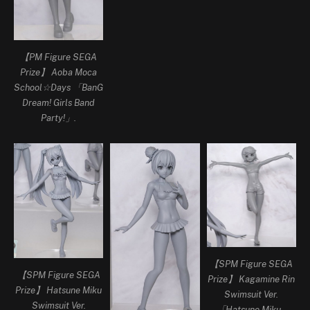
【PM Figure SEGA
Prize】 Aoba Moca
School☆Days 「BanG
Dream! Girls Band
Party!」.
【SPM Figure SEGA
【SPM Figure SEGA
Prize】 Kagamine Rin
Prize】 Hatsune Miku
Swimsuit Ver.
Swimsuit Ver.
「Hatsune Miku -