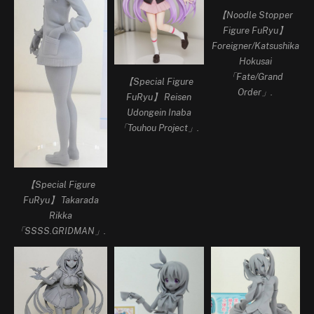
【Noodle Stopper
Figure FuRyu】
Foreigner/Katsushika
Hokusai
「Fate/Grand
【Special Figure
Order」.
FuRyu】 Reisen
Udongein Inaba
「Touhou Project」.
【Special Figure
FuRyu】 Takarada
Rikka
「SSSS.GRIDMAN」.