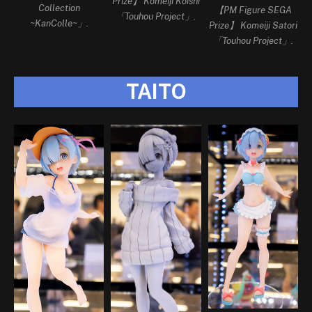
Prize】 Komeiji Koishi
Collection
【PM Figure SEGA
「Touhou Project」.
~KanColle~」.
Prize】 Komeiji Satori
「Touhou Project」.
TAITO