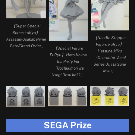
【Super Special
Series FuRyu】
【Noodle Stopper
Assassin/Osakabehime
Figure FuRyu】
「Fate/Grand Order」.
【Special Figure
Hatsune Miku
FuRyu】 Hoto Kokoa
「Character Vocal
Tea Party Ver.
Series 01: Hatsune
「Gochuumon wa
Miku」.
Usagi Desu ka??」.
SEGA Prize