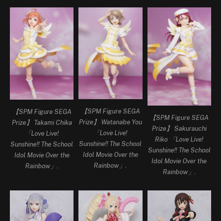
【SPM Figure SEGA
【SPM Figure SEGA
【SPM Figure SEGA
Prize】 Watanabe You
Prize】 Takami Chika
Prize】 Sakurauchi
「Love Live!
「Love Live!
Riko 「Love Live!
Sunshine!! The School
Sunshine!! The School
Sunshine!! The School
Idol Movie Over the
Idol Movie Over the
Idol Movie Over the
Rainbow」.
Rainbow」.
Rainbow」.