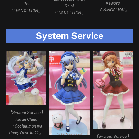
Kaworu
Rei
Shinji
「EVANGELION」.
「EVANGELION」.
「EVANGELION」.
System Service
【System Service】
Kafuu Chino
「Gochuumon wa
Usagi Desu ka??」.
【System Service】