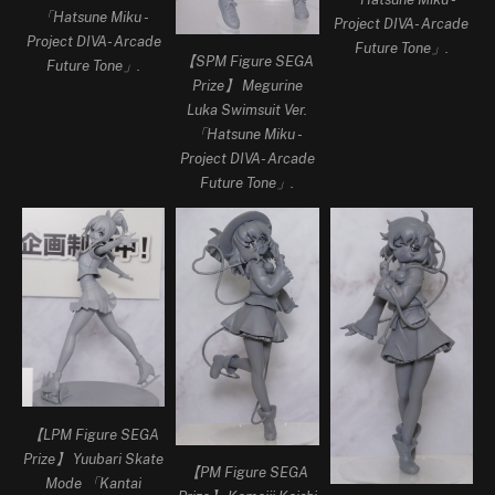
「Hatsune Miku -
Project DIVA- Arcade
Project DIVA- Arcade
Future Tone」.
【SPM Figure SEGA
Future Tone」.
Prize】 Megurine
Luka Swimsuit Ver.
「Hatsune Miku -
Project DIVA- Arcade
Future Tone」.
【LPM Figure SEGA
Prize】 Yuubari Skate
【PM Figure SEGA
Mode 「Kantai