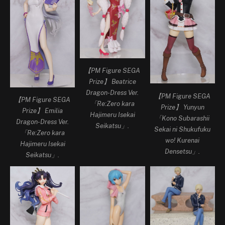
【PM Figure SEGA
Prize】 Beatrice
Dragon-Dress Ver.
【PM Figure SEGA
【PM Figure SEGA
「Re:Zero kara
Prize】 Yunyun
Prize】 Emilia
Hajimeru Isekai
「Kono Subarashii
Dragon-Dress Ver.
Seikatsu」.
Sekai ni Shukufuku
「Re:Zero kara
wo! Kurenai
Hajimeru Isekai
Densetsu」.
Seikatsu」.