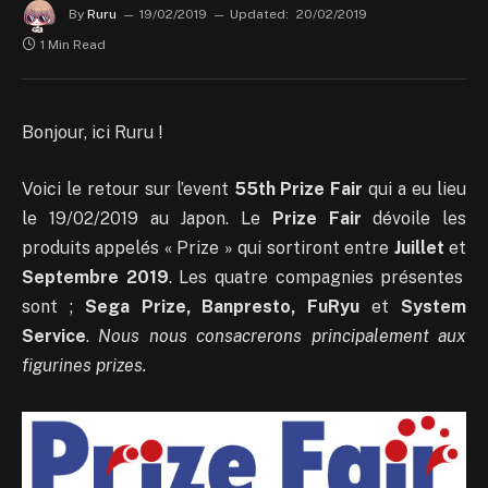
By
Ruru
19/02/2019
Updated:
20/02/2019
1 Min Read
Bonjour, ici Ruru !
Voici le retour sur l’event
55th Prize Fair
qui a eu lieu
le 19/02/2019 au Japon. Le
Prize Fair
dévoile les
produits appelés « Prize » qui sortiront entre
Juillet
et
Septembre 2019
. Les quatre compagnies présentes
sont ;
Sega Prize, Banpresto, FuRyu
et
System
Service
.
Nous nous consacrerons principalement aux
figurines prizes.