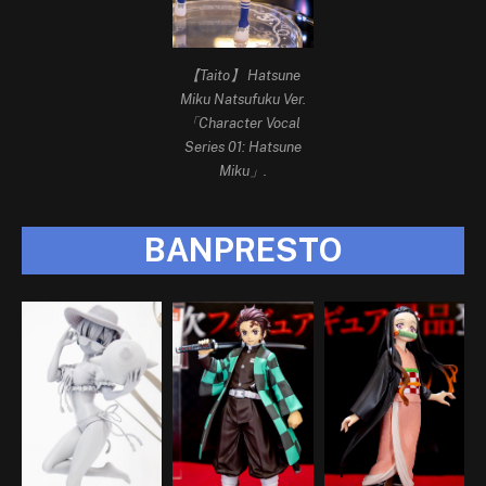
【Taito】 Hatsune
Miku Natsufuku Ver.
「Character Vocal
Series 01: Hatsune
Miku」.
BANPRESTO