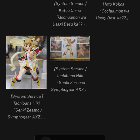
【System Service】
Hoto Kokoa
Kafuu Chino
「Gochuumon wa
「Gochuumon wa
Usagi Desu ka??」.
Usagi Desu ka??」.
【System Service】
Tachibana Hiki
「Senki Zesshou
Symphogear AXZ」.
【System Service】
Tachibana Hiki
「Senki Zesshou
Symphogear AXZ」.