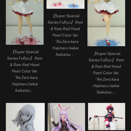
【Super Special
Series FuRyu】 Rem
& Ram Red Hood
Pearl Color Ver.
「Re:Zero kara
Hajimeru Isekai
【Super Special
【Super Special
Seikatsu」.
Series FuRyu】 Rem
Series FuRyu】 Rem
& Ram Red Hood
& Ram Red Hood
Pearl Color Ver.
Pearl Color Ver.
「Re:Zero kara
「Re:Zero kara
Hajimeru Isekai
Hajimeru Isekai
Seikatsu」.
Seikatsu」.