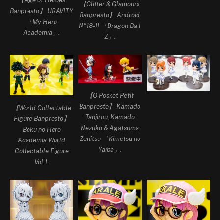
【Glitter & Glamours
Banpresto】 URAVITY
Banpresto】 Android
「My Hero
N°18-II 「Dragon Ball
Academia」.
Z」.
【Q Posket Petit
Banpresto】 Kamado
【World Collectable
Tanjirou, Kamado
Figure Banpresto】
Nezuko & Agatsuma
Boku no Hero
Zenitsu 「Kimetsu no
Academia World
Yaiba」.
Collectable Figure
Vol.1.