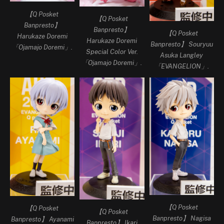
【Q Posket
【Q Posket
Banpresto】
Banpresto】
【Q Posket
Harukaze Doremi
Harukaze Doremi
Banpresto】 Souryuu
「Ojamajo Doremi」.
Special Color Ver.
Asuka Langley
「Ojamajo Doremi」.
「EVANGELION」.
【Q Posket
【Q Posket
【Q Posket
Banpresto】 Nagisa
Banpresto】 Ayanami
Banpresto】 Ikari