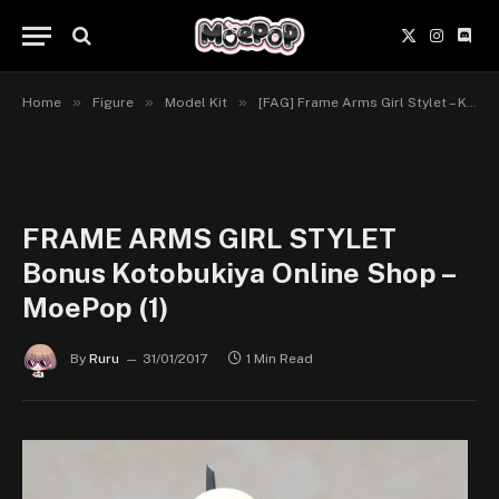
X
Instagr
Disc
(Twitter)
»
»
»
Home
Figure
Model Kit
[FAG] Frame Arms Girl Stylet – Kotobukiya
FRAME ARMS GIRL STYLET
Bonus Kotobukiya Online Shop –
MoePop (1)
By
Ruru
31/01/2017
1 Min Read