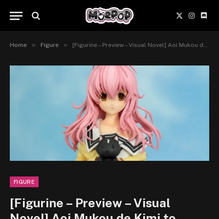
X
Instagr
Disc
(Twitter)
»
»
Home
Figure
[Figurine – Preview – Visual Novel] Aoi Mukou de Kimi to Kanojo to Kanojo no Koi, Griffon Ent.
FIGURE
[Figurine – Preview – Visual
Novel] Aoi Mukou de Kimi to