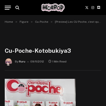
X
Instagr
Disc
(Twitter)
»
»
»
Home
Figure
Cu-Poche
[Preview] Les CU Poche, c’est quoi ? Madoka, Haruka et Kirino.
Cu-Poche-Kotobukiya3
By
Ruru
09/11/2012
1 Min Read