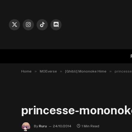
X
Instagram
TikTok
Discord
(Twitter)
»
»
»
Home
MOEverse
[Ghibli] Mononoke Hime
princesse
princesse-mononoke
By
Ruru
24/10/2014
1 Min Read