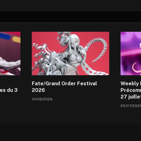
Fate/Grand Order Festival
Weekly 
es du 3
2026
Précomm
27 juill
01/08/2026
29/07/202