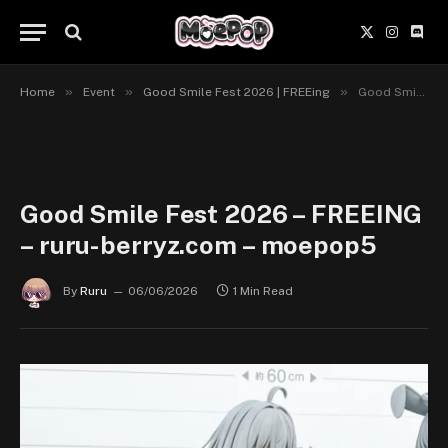
X
Instagr
Disc
(Twitter)
»
»
»
Home
Event
Good Smile Fest 2026 | FREEing
Good Smile Fest 2026 – FREEING – ruru-berryz.com – moepop5
Good Smile Fest 2026 – FREEING
– ruru-berryz.com – moepop5
By
Ruru
06/06/2026
1 Min Read