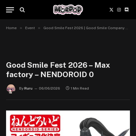
X
Instagr
Disc
(Twitter)
»
»
Home
Event
Good Smile Fest 2026 | Good Smile Company ② Nendoroid
Good Smile Fest 2026 – Max
factory – NENDOROID 0
By
Ruru
06/06/2026
1 Min Read