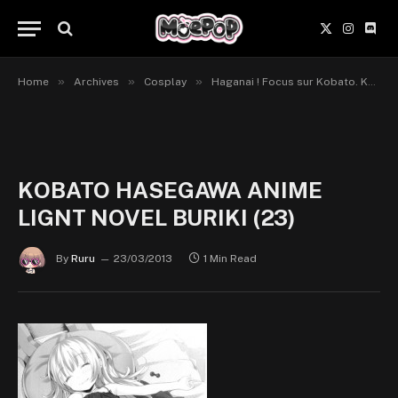
X
Instagr
Disc
(Twitter)
»
»
»
Home
Archives
Cosplay
Haganai ! Focus sur Kobato. Ku Ku Ku !
KOBATO HASEGAWA ANIME
LIGNT NOVEL BURIKI (23)
By
Ruru
23/03/2013
1 Min Read