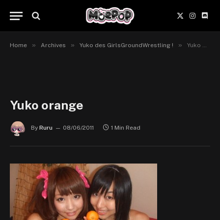
X
Instagr
Disc
(Twitter)
»
»
»
Home
Archives
Yuko des GirlsGroundWrestling !
Yuko orange
Yuko orange
By
Ruru
08/06/2011
1 Min Read