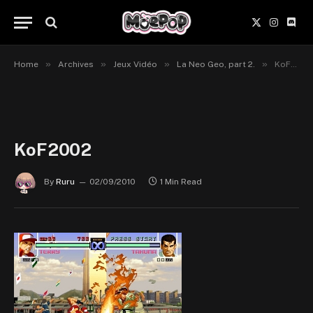
X
Instagr
Disc
(Twitter)
»
»
»
»
Home
Archives
Jeux Vidéo
La Neo Geo, part 2.
KoF2002
KoF2002
By
Ruru
02/09/2010
1 Min Read