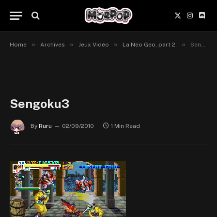
X
Instagr
Disc
(Twitter)
»
»
»
»
Home
Archives
Jeux Vidéo
La Neo Geo, part 2.
Sengoku3
Sengoku3
By
Ruru
02/09/2010
1 Min Read