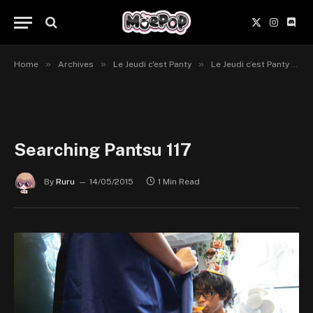
X
Instagr
Disc
(Twitter)
»
»
»
Home
Archives
Le Jeudi c'est Panty
Le Jeudi c’est Panty #117
Searching Pantsu 117
By
Ruru
14/05/2015
1 Min Read