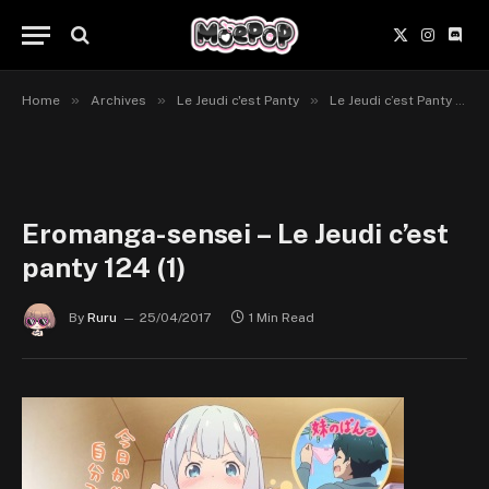
X
Instagr
Disc
(Twitter)
»
»
»
Home
Archives
Le Jeudi c'est Panty
Le Jeudi c’est Panty #124
Eromanga-sensei – Le Jeudi c’est
panty 124 (1)
By
Ruru
25/04/2017
1 Min Read